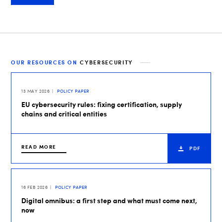
OUR RESOURCES ON
CYBERSECURITY
13 MAY 2026
POLICY PAPER
EU cybersecurity rules: fixing certification, supply
chains and critical entities
READ MORE
PDF
16 FEB 2026
POLICY PAPER
Digital omnibus: a first step and what must come next,
now