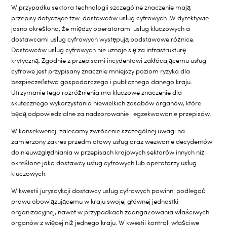
W przypadku sektora technologii szczególne znaczenie mają
przepisy dotyczące tzw. dostawców usług cyfrowych. W dyrektywie
jasno określono, że między operatorami usług kluczowych a
dostawcami usług cyfrowych występują podstawowe różnice.
Dostawców usług cyfrowych nie uznaje się za infrastrukturę
krytyczną. Zgodnie z przepisami incydentowi zakłócającemu usługi
cyfrowe jest przypisany znacznie mniejszy poziom ryzyka dla
bezpieczeństwa gospodarczego i publicznego danego kraju.
Utrzymanie tego rozróżnienia ma kluczowe znaczenie dla
skutecznego wykorzystania niewielkich zasobów organów, które
będą odpowiedzialne za nadzorowanie i egzekwowanie przepisów.
W konsekwencji zalecamy zwrócenie szczególnej uwagi na
zamierzony zakres przedmiotowy usług oraz wezwanie decydentów
do nieuwzględniania w przepisach krajowych sektorów innych niż
określone jako dostawcy usług cyfrowych lub operatorzy usług
kluczowych.
W kwestii jurysdykcji dostawcy usług cyfrowych powinni podlegać
prawu obowiązującemu w kraju swojej głównej jednostki
organizacyjnej, nawet w przypadkach zaangażowania właściwych
organów z więcej niż jednego kraju. W kwestii kontroli właściwe