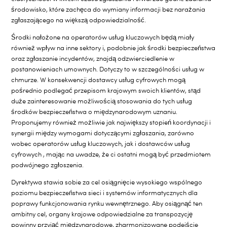
środowisko, które zachęca do wymiany informacji bez narażania
zgłaszającego na większą odpowiedzialność.
Środki nałożone na operatorów usług kluczowych będą miały
również wpływ na inne sektory i, podobnie jak środki bezpieczeństwa
oraz zgłaszanie incydentów, znajdą odzwierciedlenie w
postanowieniach umownych. Dotyczy to w szczególności usług w
chmurze. W konsekwencji dostawcy usług cyfrowych mogą
pośrednio podlegać przepisom krajowym swoich klientów, stąd
duże zainteresowanie możliwością stosowania do tych usług
środków bezpieczeństwa o międzynarodowym uznaniu.
Proponujemy również możliwie jak największy stopień koordynacji i
synergii między wymogami dotyczącymi zgłaszania, zarówno
wobec operatorów usług kluczowych, jak i dostawców usług
cyfrowych , mając na uwadze, że ci ostatni mogą być przedmiotem
podwójnego zgłoszenia.
Dyrektywa stawia sobie za cel osiągnięcie wysokiego wspólnego
poziomu bezpieczeństwa sieci i systemów informatycznych dla
poprawy funkcjonowania rynku wewnętrznego. Aby osiągnąć ten
ambitny cel, organy krajowe odpowiedzialne za transpozycję
powinny przyjąć międzynarodowe, zharmonizowane podejście