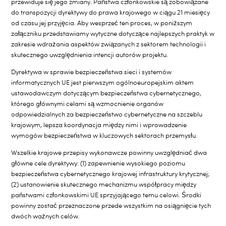
przewiduje się jego zmiany. Państwa członkowskie są zobowiązane
do transpozycji dyrektywy do prawa krajowego w ciągu 21 miesięcy
od czasu jej przyjęcia. Aby wesprzeć ten proces, w poniższym
załączniku przedstawiamy wytyczne dotyczące najlepszych praktyk w
zakresie wdrażania aspektów związanych z sektorem technologii i
skutecznego uwzględnienia intencji autorów projektu.
Dyrektywa w sprawie bezpieczeństwa sieci i systemów
informatycznych UE jest pierwszym ogólnoeuropejskim aktem
ustawodawczym dotyczącym bezpieczeństwa cybernetycznego,
którego głównymi celami są wzmocnienie organów
odpowiedzialnych za bezpieczeństwo cybernetyczne na szczeblu
krajowym, lepsza koordynacja między nimi i wprowadzenie
wymogów bezpieczeństwa w kluczowych sektorach przemysłu.
Wszelkie krajowe przepisy wykonawcze powinny uwzględniać dwa
główne cele dyrektywy: (1) zapewnienie wysokiego poziomu
bezpieczeństwa cybernetycznego krajowej infrastruktury krytycznej;
(2) ustanowienie skutecznego mechanizmu współpracy między
państwami członkowskimi UE sprzyjającego temu celowi. Środki
powinny zostać przeznaczone przede wszystkim na osiągnięcie tych
dwóch ważnych celów.