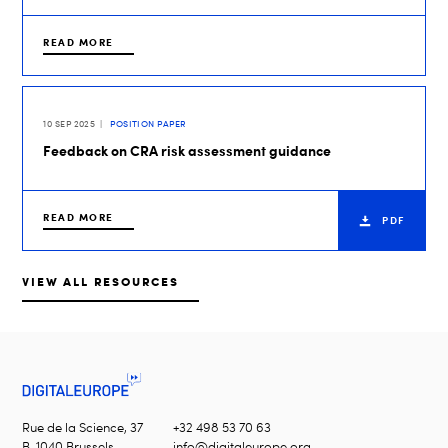
READ MORE
10 SEP 2025
POSITION PAPER
Feedback on CRA risk assessment guidance
READ MORE
PDF
VIEW ALL RESOURCES
Rue de la Science, 37
+32 498 53 70 63
B-1040 Brussels
info@digitaleurope.org