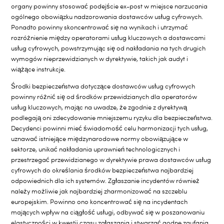
organy powinny stosować podejście ex-post w miejsce narzucania
ogólnego obowiązku nadzorowania dostawców usług cyfrowych.
Ponadto powinny skoncentrować się na wynikach i utrzymać
rozróżnienie między operatorami usług kluczowych a dostawcami
usług cyfrowych, powstrzymując się od nakładania na tych drugich
wymogów nieprzewidzianych w dyrektywie, takich jak audyt i
wiążące instrukcje.
Środki bezpieczeństwa dotyczące dostawców usług cyfrowych
powinny różnić się od środków przewidzianych dla operatorów
usług kluczowych, mając na uwadze, że zgodnie z dyrektywą
podlegają oni zdecydowanie mniejszemu ryzyku dla bezpieczeństwa.
Decydenci powinni mieć świadomość celu harmonizacji tych usług,
uznawać istniejące międzynarodowe normy obowiązujące w
sektorze, unikać nakładania uprawnień technologicznych i
przestrzegać przewidzianego w dyrektywie prawa dostawców usług
cyfrowych do określania środków bezpieczeństwa najbardziej
odpowiednich dla ich systemów. Zgłaszanie incydentów również
należy możliwie jak najbardziej zharmonizować na szczeblu
europejskim. Powinno ono koncentrować się na incydentach
mających wpływ na ciągłość usługi, odbywać się w poszanowaniu
elastyczności w kwestii czasu zgłaszania i stwarzać godne zaufania