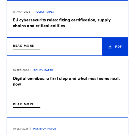
13 MAY 2026
POLICY PAPER
EU cybersecurity rules: fixing certification, supply
chains and critical entities
READ MORE
PDF
16 FEB 2026
POLICY PAPER
Digital omnibus: a first step and what must come next,
now
READ MORE
10 SEP 2025
POSITION PAPER