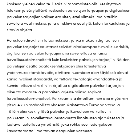
koskeva yleinen velvoite. Lisäksi viranomaisten olisi keskityttävä
tuloksiin ja säilytettävä keskeisten palvelujen tarjoajien ja digitaalisen
palvelun tarjoajien välinen ero siten, ettei viimeksi mainittuihin
sovelleta vaatimuksia, joita direktiivi ei edellytä, kuten tarkastuksia ja
sitovia ohjeita.
Perustuen direktiivin toteamukseen, jonka mukaan digitaalisen
palvelun tarjoajat edustavat selvästi alhaisempaa turvallisuusriskiä,
digitaalisen palvelun tarjoajiin olisi sovellettava erilaisia
turvallisuustoimenpiteitä kuin keskeisten palvelujen tarjoajiin. Näiden
palvelujen osalta päätöksentekijöiden olisi toteutettava
yhdenmukaistamistavoite, otettava huomioon alan käytössä olevat
kansainväliset standardit, vältettävä teknologia-mandaatteja ja
kunnioitettava direktiiviin kirjattua digitaalisen palvelun tarjoajien
oikeutta määritellä parhaiten järjestelmiinsä sopivat
turvallisuustoimenpiteet. Poikkeamista ilmoittaminen olisi myös niin
pitkälle kuin mahdollista yhdenmukaistettava Euroopan tasolla.
Tällöin olisi keskityttävä palvelun jatkuvuuteen vaikuttaviin
poikkeamiin, sovellettava joustavuutta ilmoitusten ajoituksessa ja
luotava luotettava ympäristö, joka rohkaisee tiedonjakoon
kasvattamatta ilmoittavan osapuolen vastuuta.