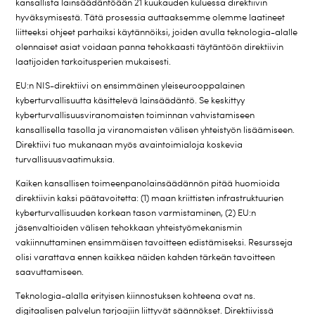
kansallista lainsäädäntöään 21 kuukauden kuluessa direktiivin
hyväksymisestä. Tätä prosessia auttaaksemme olemme laatineet
liitteeksi ohjeet parhaiksi käytännöiksi, joiden avulla teknologia-alalle
olennaiset asiat voidaan panna tehokkaasti täytäntöön direktiivin
laatijoiden tarkoitusperien mukaisesti.
EU:n NIS-direktiivi on ensimmäinen yleiseurooppalainen
kyberturvallisuutta käsittelevä lainsäädäntö. Se keskittyy
kyberturvallisuusviranomaisten toiminnan vahvistamiseen
kansallisella tasolla ja viranomaisten välisen yhteistyön lisäämiseen.
Direktiivi tuo mukanaan myös avaintoimialoja koskevia
turvallisuusvaatimuksia.
Kaiken kansallisen toimeenpanolainsäädännön pitää huomioida
direktiivin kaksi päätavoitetta: (1) maan kriittisten infrastruktuurien
kyberturvallisuuden korkean tason varmistaminen, (2) EU:n
jäsenvaltioiden välisen tehokkaan yhteistyömekanismin
vakiinnuttaminen ensimmäisen tavoitteen edistämiseksi. Resursseja
olisi varattava ennen kaikkea näiden kahden tärkeän tavoitteen
saavuttamiseen.
Teknologia-alalla erityisen kiinnostuksen kohteena ovat ns.
digitaalisen palvelun tarjoajiin liittyvät säännökset. Direktiivissä