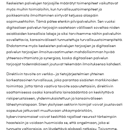
Keskeisten palvelujen tarjoajille määrätyt toimenpiteet vaikuttavat
myös muihin toimialoihin, kun turvallisuustoimenpiteet ja
poikkeamista ilmoittaminen siirtyvät ketjussa alaspäin
sopimusehtoihin. Tämä pätee etenkin pilvipalveluihin. Sen vuoksi
digitaalisen palvelun tarjoajiin saatetaan välillisesti soveltaa niiden
asiakkaiden kansallisia lakeja ja siksi tarvitsemme näihin palveluihin
sovellettavia, kansainvälisesti tunnustettuja turvallisuustoimenpiteitä.
Ehdotamme myös keskeisten palvelujen tarjoajien ja digitaalisen
palvelun tarjoajien ilmoitusvaatimusten mahdollisimman hyvää
yhteensovittamista ja synergiaa, koska digitaalisen palvelun
tarjoajat todennäköisesti joutuvat tekemään ilmoituksensa kahdesti.
Direktiivin tavoite on verkko- ja tietojärjestelmien yhteinen
korkeatasoinen turvallisuus, joka parantaa sisäisten markkinoiden
toimintaa. Jotta tämä vaativa tavoite saavutettaisiin, direktiivin
saattamisessa osaksi kansallista lainsäädäntöä on keskityttävä
riskiperustaiseen, yhdenmukaistettuun ja kansainväliseen
lähestymistapaan. Siten yksityisen sektorin toimijat voivat joustavasti
sopeutua jatkuvasti muuttuvaan uhkaympäristöön,
kyberviranomaiset voivat keskittää rajalliset resurssit tärkeimpiin
haasteisiin ja voidaan huomioida se, että ongelmaan, joka ei
tunnusta valtiorajoja, on löydettävä globaali ratkaisu. Toivomme,