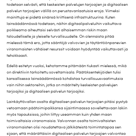
todetaan selvästi, että keskeisten palvelujen tarjoajien ja digitaalisen
palvelun tarjoajien välillä on perustavanlaatuisia eroja. Viimeksi
mainittuja ei pidetä sinänsä kriittisenä infrastruktuurina. Kuten
lainsäädännössä todetaan, näihin digitaalipalveluihin vaikuttava
poikkeama aiheuttaisi selvästi alhaisemman riskin maan
taloudelliselle ja yleiselle turvallisuudelle. On olennaista pitää
mielessä tämä ero, jotta sääntöjä valvovien ja täytäntöönpanevien
viranomaisten vähäiset resurssit voidaan hyödyntää vaikuttavasti ja
tehokkaasti.
Edellä esitetyn vuoksi, kehotamme pitämään tiukasti mielessä, mikä
on direktiivin tarkoitettu soveltamisala. Päätöksentekijöiden tulisi
kansallisessa lainsäädännössä kohdistaa turvallisuusvaatimuksia
vain niihin sektoreihin, jotka on määritelty keskeisten palvelujen
tarjoajiksi ja digitaalisen palvelun tarjoajiksi.
Lainkäyttövallan osalta digitaalisen palvelun tarjoajien pitäisi pystyä
vetoamaan päätoimipaikkansa sijaintimaassa sovellettavaan lakiin
myös tapauksissa, joihin liittyy useamman kuin yhden maan
toimivaltaisia viranomaisia. Valvonnan osalta toimivaltaisten
viranomaisten olisi noudatettava jälkikäteistä toimintatapaa sen
sijaan, että määrättäisiin digitaalisen palvelun tarjoajien valvontaa