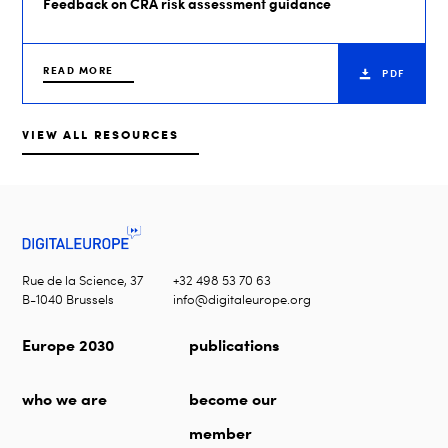
Feedback on CRA risk assessment guidance
READ MORE
PDF
VIEW ALL RESOURCES
Rue de la Science, 37
+32 498 53 70 63
B-1040 Brussels
info@digitaleurope.org
Europe 2030
publications
who we are
become our
member