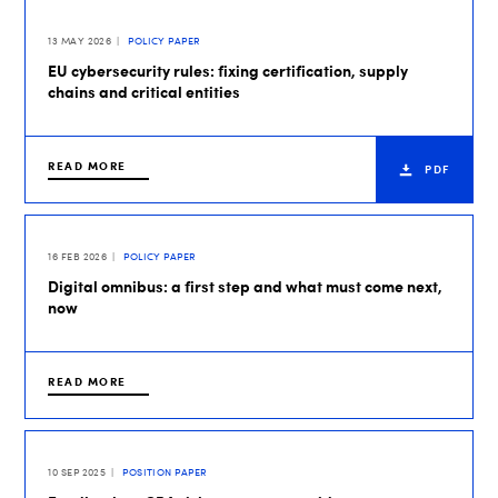
13 MAY 2026
POLICY PAPER
EU cybersecurity rules: fixing certification, supply
chains and critical entities
READ MORE
PDF
16 FEB 2026
POLICY PAPER
Digital omnibus: a first step and what must come next,
now
READ MORE
10 SEP 2025
POSITION PAPER